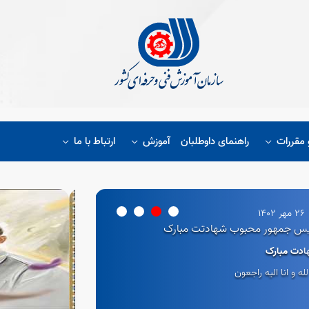
 مقررات
راهنمای داوطلبان
آموزش
ارتباط با ما
26 مهر 1402
یس جمهور محبوب شهادتت مبارک
دت مبارک
 لله و انا الیه راجعون