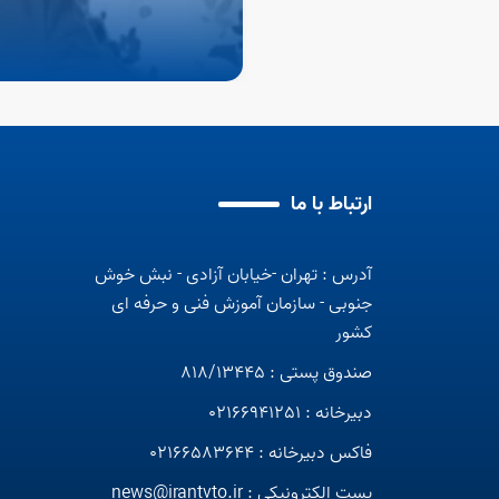
ارتباط با ما
آدرس : تهران -خیابان آزادی - نبش خوش
گزینش برتر
جنوبی - سازمان آموزش فنی و حرفه ای
گزینش برتر
کشور
صندوق پستی : 818/13445
دبیرخانه : 02166941251
فاکس دبیرخانه : 02166583644
پست الکترونیکی :
news@irantvto.ir